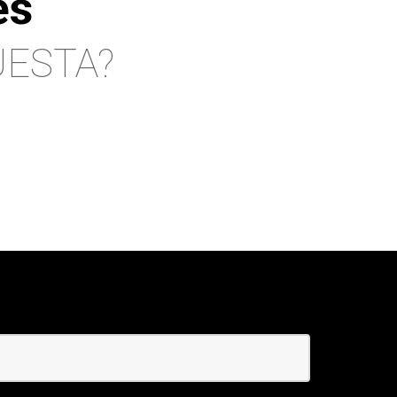
es
UESTA?